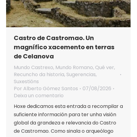
Castro de Castromao. Un
magnífico xacemento en terras
de Celanova
Mundo Castrexo
,
Mundo Romano
,
Qué ver
,
Recuncho da historia
,
Sugerencias
,
Suxestións
Por
Alberto Gómez Santos
07/08/2026
Deixa un comentario
Hoxe dedicamos esta entrada a recompilar a
suficiente información para ter unha visión
global da grandeza e relevancia do Castro
de Castromao. Como sinala o arqueólogo