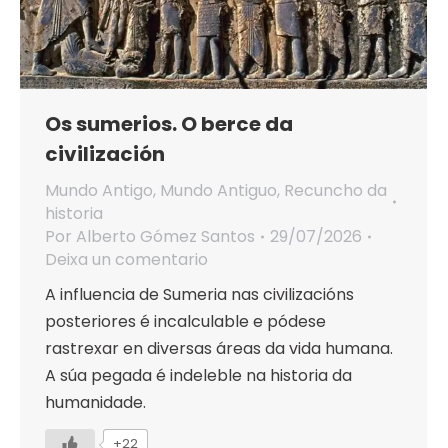
Os sumerios. O berce da
civilización
Mundo Antigo
,
Mundo Antiguo
,
Recuncho da
historia
Por
Alberto Gómez Santos
29/07/2026
Deixa un comentario
A influencia de Sumeria nas civilizacións
posteriores é incalculable e pódese
rastrexar en diversas áreas da vida humana.
A súa pegada é indeleble na historia da
humanidade.
+22