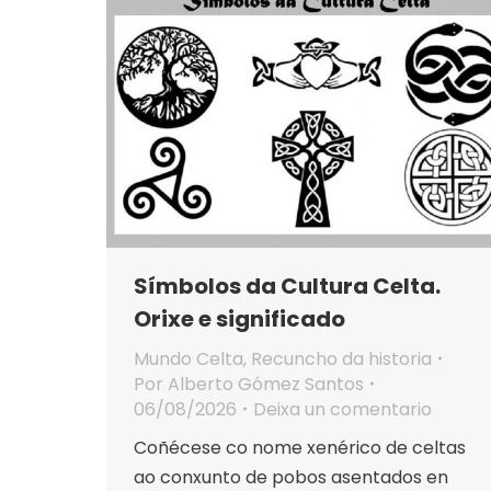
Símbolos da Cultura Celta.
Orixe e significado
Mundo Celta
,
Recuncho da historia
Por
Alberto Gómez Santos
06/08/2026
Deixa un comentario
Coñécese co nome xenérico de celtas
ao conxunto de pobos asentados en