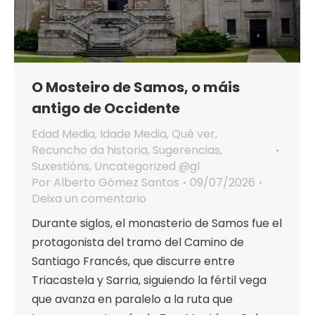
O Mosteiro de Samos, o máis
antigo de Occidente
Edad Media
,
Idade Media
,
Qué ver
,
Recuncho da historia
,
Sugerencias
,
Suxestións
,
Uncategorized @gl
Por
Alberto Gómez Santos
09/07/2026
Deixa un comentario
Durante siglos, el monasterio de Samos fue el
protagonista del tramo del Camino de
Santiago Francés, que discurre entre
Triacastela y Sarria, siguiendo la fértil vega
que avanza en paralelo a la ruta que