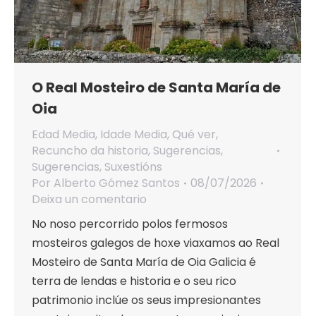
O Real Mosteiro de Santa María de
Oia
Edad Media
,
Idade Media
,
Qué ver
,
Recuncho da historia
,
Sugerencias
,
Sugerencias
,
Suxestións
Por
Alberto Gómez Santos
08/07/2026
Deixa un comentario
No noso percorrido polos fermosos
mosteiros galegos de hoxe viaxamos ao Real
Mosteiro de Santa María de Oia Galicia é
terra de lendas e historia e o seu rico
patrimonio inclúe os seus impresionantes