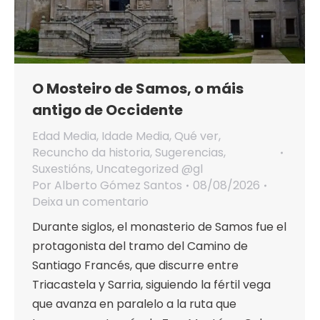
O Mosteiro de Samos, o máis
antigo de Occidente
Edad Media
,
Idade Media
,
Qué ver
,
Recuncho da historia
,
Sugerencias
,
Suxestións
,
Uncategorized @gl
Por
Alberto Gómez Santos
08/08/2026
Deixa un comentario
Durante siglos, el monasterio de Samos fue el
protagonista del tramo del Camino de
Santiago Francés, que discurre entre
Triacastela y Sarria, siguiendo la fértil vega
que avanza en paralelo a la ruta que