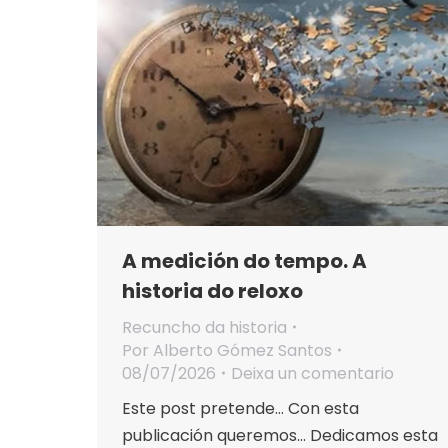
A medición do tempo. A
historia do reloxo
Recuncho da historia
Por
Alberto Gómez Santos
08/07/2026
Deixa un comentario
Este post pretende… Con esta
publicación queremos… Dedicamos esta