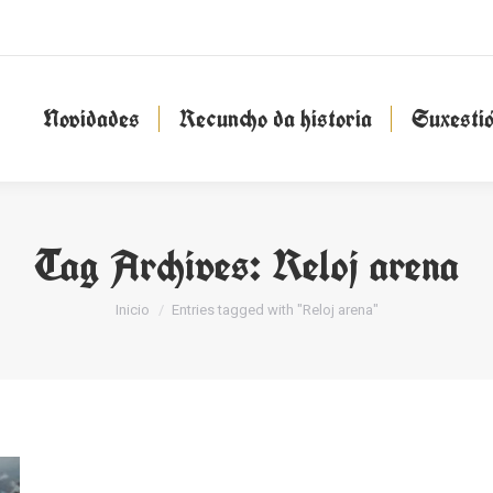
Novidades
Recuncho da historia
Suxesti
Novidades
Recuncho da historia
Suxesti
Tag Archives:
Reloj arena
You are here:
Inicio
Entries tagged with "Reloj arena"