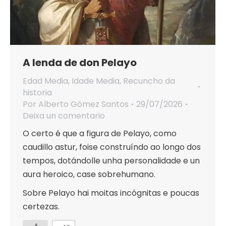
A lenda de don Pelayo
Edad Media
,
Idade Media
,
Recuncho da
historia
Por
Alberto Gómez Santos
29/07/2026
Deixa un comentario
O certo é que a figura de Pelayo, como
caudillo astur, foise construíndo ao longo dos
tempos, dotándolle unha personalidade e un
aura heroico, case sobrehumano.
Sobre Pelayo hai moitas incógnitas e poucas
certezas.