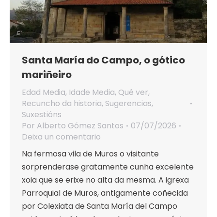
Santa María do Campo, o gótico
mariñeiro
Edad Media
,
Idade Media
,
Qué ver
,
Recuncho da historia
,
Sugerencias
,
Suxestións
Por
Alberto Gómez Santos
07/07/2026
Deixa un comentario
Na fermosa vila de Muros o visitante
sorprenderase gratamente cunha excelente
xoia que se erixe no alta da mesma. A igrexa
Parroquial de Muros, antigamente coñecida
por Colexiata de Santa María del Campo