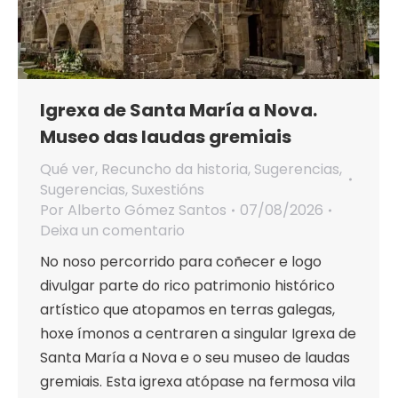
Igrexa de Santa María a Nova.
Museo das laudas gremiais
Qué ver
,
Recuncho da historia
,
Sugerencias
,
Sugerencias
,
Suxestións
Por
Alberto Gómez Santos
07/08/2026
Deixa un comentario
No noso percorrido para coñecer e logo
divulgar parte do rico patrimonio histórico
artístico que atopamos en terras galegas,
hoxe ímonos a centraren a singular Igrexa de
Santa María a Nova e o seu museo de laudas
gremiais. Esta igrexa atópase na fermosa vila