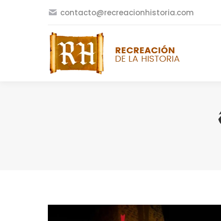
contacto@recreacionhistoria.com