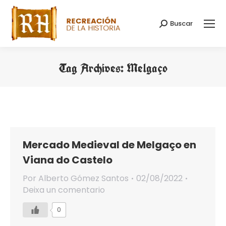
Buscar
Search:
Tag Archives:
Melgaço
You are here:
Mercado Medieval de Melgaço en
Viana do Castelo
Por
Alberto Gómez Santos
02/08/2022
Deixa un comentario
0