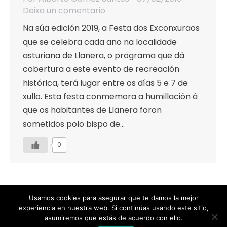
Deixa un comentario
Na súa edición 2019, a Festa dos Exconxuraos
que se celebra cada ano na localidade
asturiana de Llanera, o programa que dá
cobertura a este evento de recreación
histórica, terá lugar entre os días 5 e 7 de
xullo. Esta festa conmemora a humillación á
que os habitantes de Llanera foron
sometidos polo bispo de…
0
Usamos cookies para asegurar que te damos la mejor
experiencia en nuestra web. Si continúas usando este sitio,
Designed by Animation Graphics
asumiremos que estás de acuerdo con ello.
POLÍTICA DE PRIVACIDAD |
COOKIES |
AVISO LEGAL |