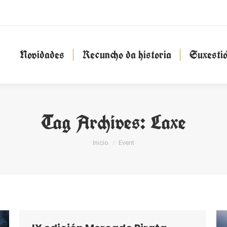
Novidades
Recuncho da historia
Suxesti
Novidades
Recuncho da historia
Suxesti
Tag Archives:
Laxe
You are here:
Inicio
Event