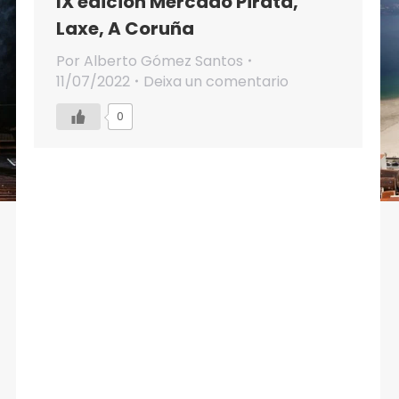
IX edición Mercado Pirata,
Laxe, A Coruña
Por
Alberto Gómez Santos
11/07/2022
Deixa un comentario
0