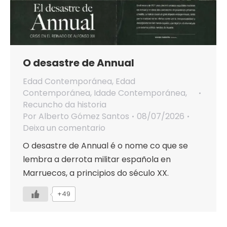
O desastre de Annual
Edad Contemporánea
,
Edad
Contemporánea
,
Idade Contemporánea
,
Recuncho da historia
Por
Alberto Gómez Santos
08/07/2026
Deixa un comentario
O desastre de Annual é o nome co que se
lembra a derrota militar española en
Marruecos, a principios do século XX.
+49