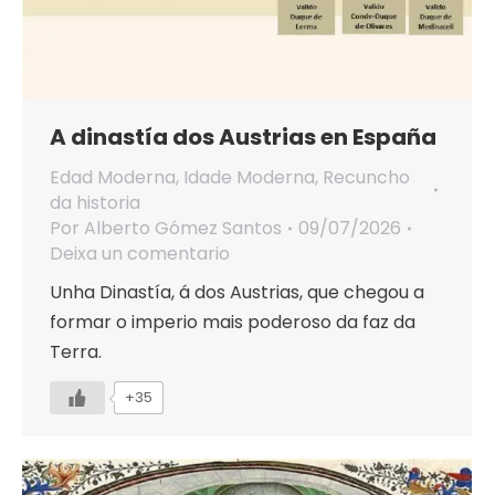
A dinastía dos Austrias en España
Edad Moderna
,
Idade Moderna
,
Recuncho
da historia
Por
Alberto Gómez Santos
09/07/2026
Deixa un comentario
Unha Dinastía, á dos Austrias, que chegou a
formar o imperio mais poderoso da faz da
Terra.
+35