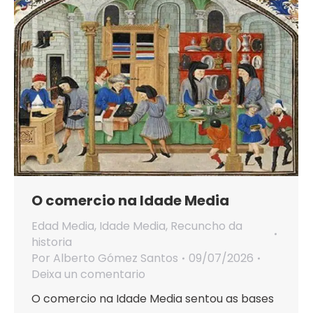
O comercio na Idade Media
Edad Media
,
Idade Media
,
Recuncho da
historia
Por
Alberto Gómez Santos
09/07/2026
Deixa un comentario
O comercio na Idade Media sentou as bases