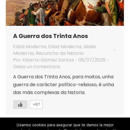
A Guerra dos Trinta Anos
Edad Moderna
,
Edad Moderna
,
Idade
Moderna
,
Recuncho da historia
Por
Alberto Gómez Santos
08/07/2026
Deixa un comentario
A Guerra dos Trinta Anos, para moitos, unha
guerra de carácter político-relixioso, é unha
das máis complexas da historia.
+67
Usamos cookies para asegurar que te damos la mejor