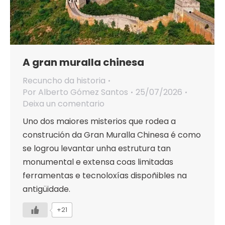
A gran muralla chinesa
Recuncho da historia
Por
Alberto Gómez Santos
25/07/2026
Deixa un comentario
Uno dos maiores misterios que rodea a
construción da Gran Muralla Chinesa é como
se logrou levantar unha estrutura tan
monumental e extensa coas limitadas
ferramentas e tecnoloxías dispoñibles na
antigüidade.
+21