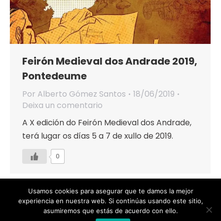
Feirón Medieval dos Andrade 2019,
Pontedeume
Por
Alberto Gómez Santos
18/06/2019
Deixa un comentario
A X edición do Feirón Medieval dos Andrade,
terá lugar os días 5 a 7 de xullo de 2019.
0
Usamos cookies para asegurar que te damos la mejor
experiencia en nuestra web. Si continúas usando este sitio,
asumiremos que estás de acuerdo con ello.