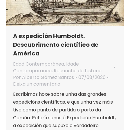
A expedición Humboldt.
Descubrimento científico de
América
Edad Contemporánea
,
Idade
Contemporánea
,
Recuncho da historia
Por
Alberto Gómez Santos
07/08/2026
Deixa un comentario
Escribimos hoxe sobre unha das grandes
expedicións científicas, e que unha vez máis
tivo como punto de partida o porto da
Coruña. Referímonos á Expedición Humboldt,
a expedición que supuxo o verdadeiro