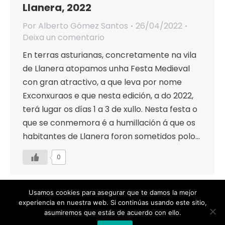
Llanera, 2022
Por
Alberto Gómez Santos
26/04/2022
Deixa un comentario
En terras asturianas, concretamente na vila
de Llanera atopamos unha Festa Medieval
con gran atractivo, a que leva por nome
Exconxuraos e que nesta edición, a do 2022,
terá lugar os días 1 a 3 de xullo. Nesta festa o
que se conmemora é a humillación á que os
habitantes de Llanera foron sometidos polo…
0
Usamos cookies para asegurar que te damos la mejor
experiencia en nuestra web. Si continúas usando este sitio,
asumiremos que estás de acuerdo con ello.