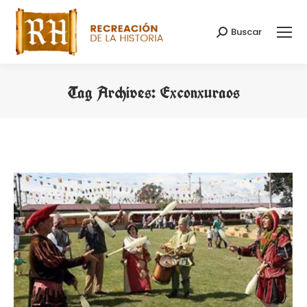
Buscar
Search:
Tag Archives:
Exconxuraos
You are here: