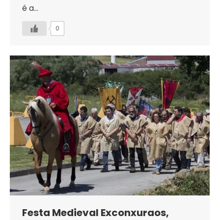
é a…
0
Festa Medieval Exconxuraos,