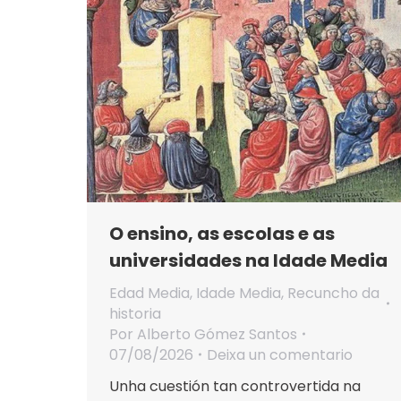
O ensino, as escolas e as
universidades na Idade Media
Edad Media
,
Idade Media
,
Recuncho da
historia
Por
Alberto Gómez Santos
07/08/2026
Deixa un comentario
Unha cuestión tan controvertida na