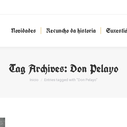
Novidades
Recuncho da historia
Suxesti
Novidades
Recuncho da historia
Suxesti
Tag Archives:
Don Pelayo
You are here:
Inicio
Entries tagged with "Don Pelayo"