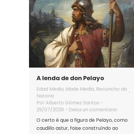
A lenda de don Pelayo
Edad Media
,
Idade Media
,
Recuncho da
historia
Por
Alberto Gómez Santos
29/07/2026
Deixa un comentario
O certo é que a figura de Pelayo, como
caudillo astur, foise construíndo ao