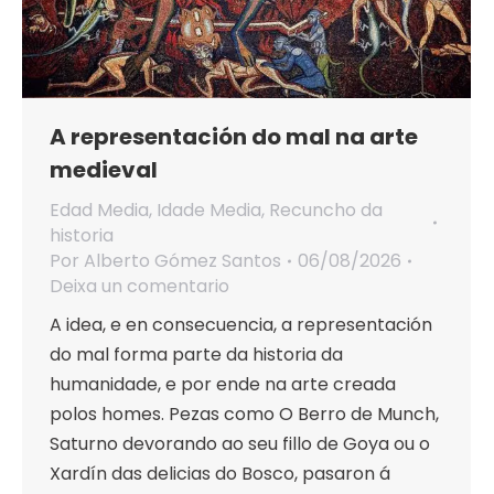
A representación do mal na arte
medieval
Edad Media
,
Idade Media
,
Recuncho da
historia
Por
Alberto Gómez Santos
06/08/2026
Deixa un comentario
A idea, e en consecuencia, a representación
do mal forma parte da historia da
humanidade, e por ende na arte creada
polos homes. Pezas como O Berro de Munch,
Saturno devorando ao seu fillo de Goya ou o
Xardín das delicias do Bosco, pasaron á