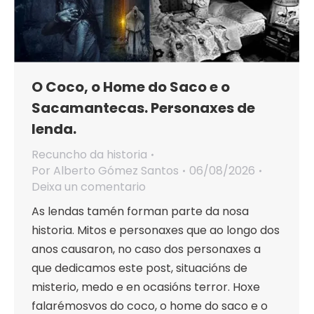
O Coco, o Home do Saco e o
Sacamantecas. Personaxes de
lenda.
Recuncho da historia
Por
Alberto Gómez Santos
06/08/2026
Deixa un comentario
As lendas tamén forman parte da nosa
historia. Mitos e personaxes que ao longo dos
anos causaron, no caso dos personaxes a
que dedicamos este post, situacións de
misterio, medo e en ocasións terror. Hoxe
falarémosvos do coco, o home do saco e o