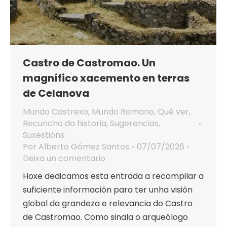
Castro de Castromao. Un
magnífico xacemento en terras
de Celanova
Mundo Castrexo
,
Mundo Romano
,
Qué ver
,
Recuncho da historia
,
Sugerencias
,
Suxestións
Por
Alberto Gómez Santos
07/07/2026
Deixa un comentario
Hoxe dedicamos esta entrada a recompilar a
suficiente información para ter unha visión
global da grandeza e relevancia do Castro
de Castromao. Como sinala o arqueólogo