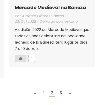
Mercado Medieval na Bañeza
Por
Alberto Gómez Santos
23/05/2022
Deixa un comentario
A edición 2022 do Mercado Medieval que
todos os años celebrase na localidade
leonesa de la Bañeza, terá lugar os días
7 a 10 de xullo.
0
←
1
2
3
→