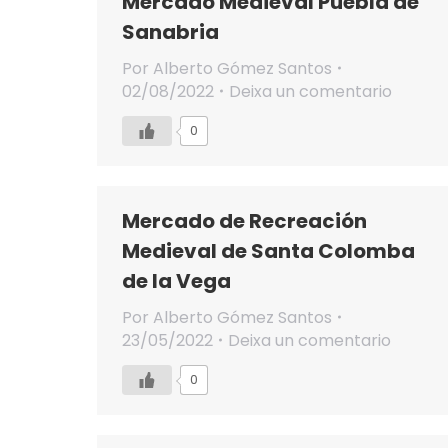
Mercado Medieval Puebla de
Sanabria
Por
Alberto Gómez Santos
02/08/2022
Deixa un comentario
0
Mercado de Recreación
Medieval de Santa Colomba
de la Vega
Por
Alberto Gómez Santos
23/05/2022
Deixa un comentario
0