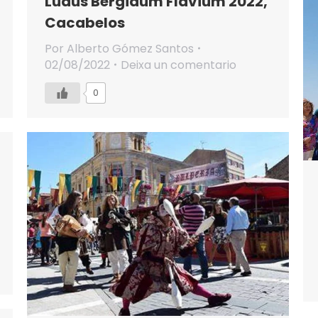
Ludus Bergidum Flavium 2022,
Cacabelos
Por
Alberto Gómez Santos
02/08/2022
Deixa un comentario
0