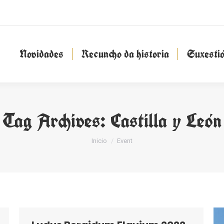
Novidades
Recuncho da historia
Suxesti
Novidades
Recuncho da historia
Suxesti
Tag Archives:
Castilla y León
You are here:
Inicio
Event