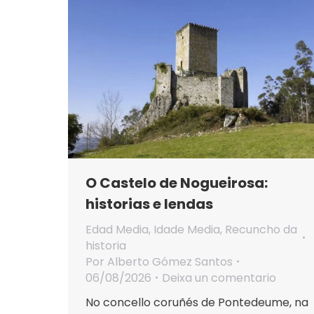
O Castelo de Nogueirosa:
historias e lendas
Edad Media
,
Idade Media
,
Recuncho da
historia
Por
Alberto Gómez Santos
06/08/2026
Deixa un comentario
No concello coruñés de Pontedeume, na