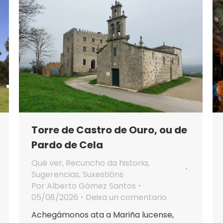
Torre de Castro de Ouro, ou de
Pardo de Cela
Qué ver
,
Recuncho da historia
,
Sugerencias
,
Suxestións
Por
Alberto Gómez Santos
05/08/2026
Deixa un comentario
Achegámonos ata a Mariña lucense,