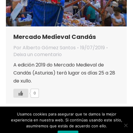
Mercado Medieval Candás
Por
Alberto Gómez Santos
19/07/2019
Deixa un comentario
A edición 2019 do Mercado Medieval de
Candás (Asturias) terá lugar os días 25 a 28
de xullo.
0
Usamos cookies para asegurar que te damos la mejor
experiencia en nuestra web. Si continúas usando este sitio,
asumiremos que estás de acuerdo con ello.