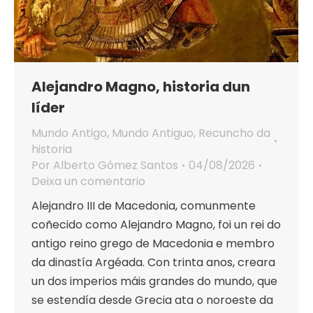
Alejandro Magno, historia dun
líder
Mundo Antigo
,
Mundo Antiguo
,
Recuncho da
historia
Por
Alberto Gómez Santos
04/08/2026
Deixa un comentario
Alejandro III de Macedonia, comunmente
coñecido como Alejandro Magno, foi un rei do
antigo reino grego de Macedonia e membro
da dinastía Argéada. Con trinta anos, creara
un dos imperios máis grandes do mundo, que
se estendía desde Grecia ata o noroeste da