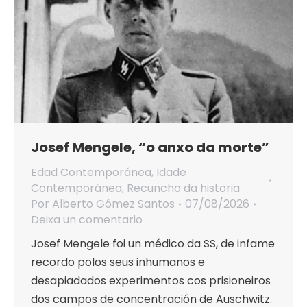
Josef Mengele, “o anxo da morte”
Edad Contemporánea
,
Idade
Contemporánea
,
Recuncho da historia
Por
Alberto Gómez Santos
07/08/2026
Deixa un comentario
Josef Mengele foi un médico da SS, de infame
recordo polos seus inhumanos e
desapiadados experimentos cos prisioneiros
dos campos de concentración de Auschwitz.