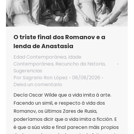
O triste final dos Romanov e a
lenda de Anastasia
Edad Contemporánea
,
Idade
Contemporánea
,
Recuncho da historia
,
Sugerencias
Por
Sagrario Ron López
08/08/2026
Deixa un comentario
Decía Oscar Wilde que a vida imita á arte.
Facendo un simil, e respecto á vida dos
Romanov, os últimos Zares de Rusia,
poderíamos dicir que a vida imita a ficción. E
é que a súa vida e final parecen máis propios