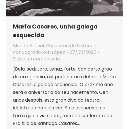
María Casares, unha galega
esquecida
Mundo Actual
,
Recuncho da historia
Por
Sagrario Ron López
07/08/2026
Deixa un comentario
]Bela, sedutora, tenaz, forte, con certo grao
de arrogancia, así poderiamos definir a María
Casares, a galega esquecida. O próximo ano
será o aniversario do seu nacemento. Cen
anos despois, esta gran diva do teatro,
idolatrada no país veciño e esquecida na
terra que a viu nacer, merece ser lembrada.
Era filla de Santiago Casares…