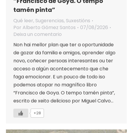
“Francisco de Goya. O tempo
tamén pinta”
Qué leer
,
Sugerencias
,
Suxestións
Por
Alberto Gómez Santos
07/08/2026
Deixa un comentario
Non hai mellor plan que ter a oportunidade
de gozar da familia e amigos, aprender algo
novo, coñecer persoas interesantes ou ter
acceso a algún acontecemento que che
faga emocionar. E un pouco de todo iso
podemos atopar no magnífico libro
“Francisco de Goya. O tempo tamén pinta”,
escrito de xeito delicioso por Miguel Calvo…
+28