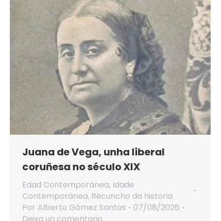
Juana de Vega, unha liberal
coruñesa no século XIX
Edad Contemporánea
,
Idade
Contemporánea
,
Recuncho da historia
Por
Alberto Gómez Santos
07/08/2026
Deixa un comentario