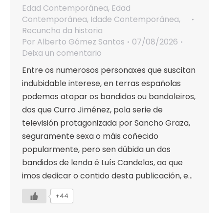
Edad Contemporánea
,
Edad
Contemporánea
,
Idade Contemporánea
,
Recuncho da historia
Por
Alberto Gómez Santos
07/08/2026
Deixa un comentario
Entre os numerosos personaxes que suscitan
indubidable interese, en terras españolas
podemos atopar os bandidos ou bandoleiros,
dos que Curro Jiménez, pola serie de
televisión protagonizada por Sancho Graza,
seguramente sexa o máis coñecido
popularmente, pero sen dúbida un dos
bandidos de lenda é Luís Candelas, ao que
imos dedicar o contido desta publicación, e…
+44