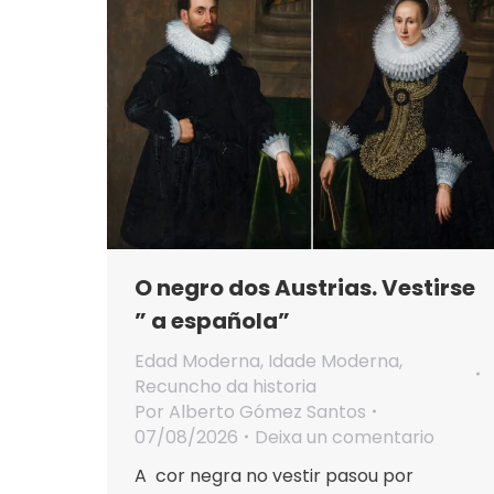
O negro dos Austrias. Vestirse
” a española”
Edad Moderna
,
Idade Moderna
,
Recuncho da historia
Por
Alberto Gómez Santos
07/08/2026
Deixa un comentario
A cor negra no vestir pasou por