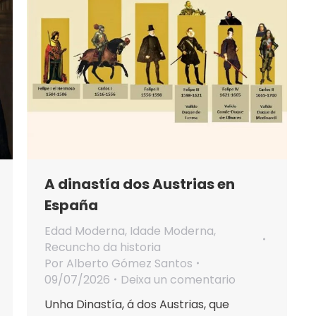
A dinastía dos Austrias en
España
Edad Moderna
,
Idade Moderna
,
Recuncho da historia
Por
Alberto Gómez Santos
09/07/2026
Deixa un comentario
Unha Dinastía, á dos Austrias, que