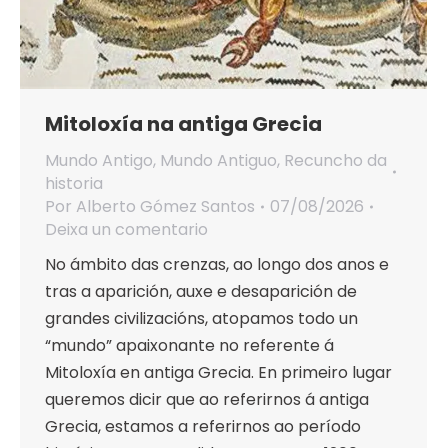
Mitoloxía na antiga Grecia
Mundo Antigo
,
Mundo Antiguo
,
Recuncho da
historia
Por
Alberto Gómez Santos
07/08/2026
Deixa un comentario
No ámbito das crenzas, ao longo dos anos e
tras a aparición, auxe e desaparición de
grandes civilizacións, atopamos todo un
“mundo” apaixonante no referente á
Mitoloxía en antiga Grecia. En primeiro lugar
queremos dicir que ao referirnos á antiga
Grecia, estamos a referirnos ao período