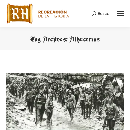
Buscar
Search:
Tag Archives:
Alhucemas
You are here: