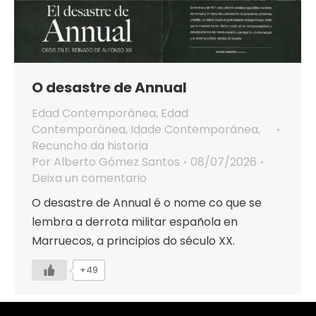
O desastre de Annual
Edad Contemporánea
,
Edad
Contemporánea
,
Idade Contemporánea
,
Recuncho da historia
Por
Alberto Gómez Santos
08/07/2026
Deixa un comentario
O desastre de Annual é o nome co que se
lembra a derrota militar española en
Marruecos, a principios do século XX.
+49