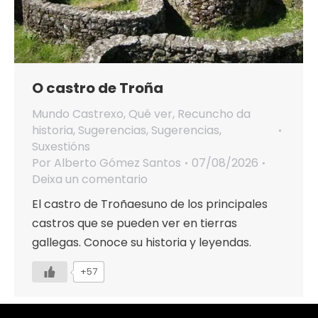
O castro de Troña
Mundo Castrexo
,
Qué ver
,
Recuncho da
historia
,
Sugerencias
,
Sugerencias
,
Suxestións
Por
Alberto Gómez Santos
07/08/2026
Deixa un comentario
El castro de Troñaesuno de los principales
castros que se pueden ver en tierras
gallegas. Conoce su historia y leyendas.
+57