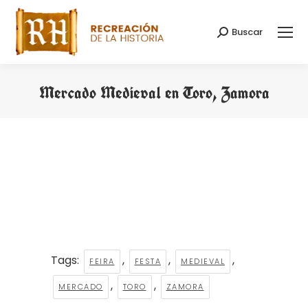
Buscar
Search:
Mercado Medieval en Toro, Zamora
You are here:
Tags:
,
,
,
FEIRA
FESTA
MEDIEVAL
,
,
MERCADO
TORO
ZAMORA