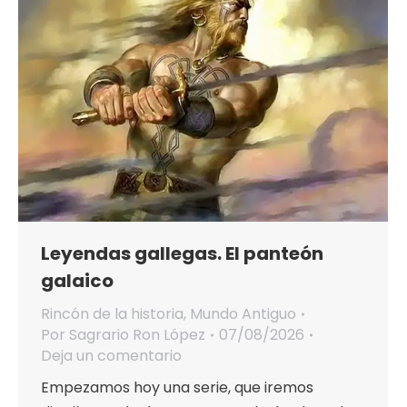
Leyendas gallegas. El panteón
galaico
Rincón de la historia
,
Mundo Antiguo
Por
Sagrario Ron López
07/08/2026
Deja un comentario
Empezamos hoy una serie, que iremos