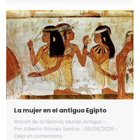
La mujer en el antiguo Egipto
Rincón de la historia
,
Mundo Antiguo
Por
Alberto Gómez Santos
06/08/2026
Deja un comentario