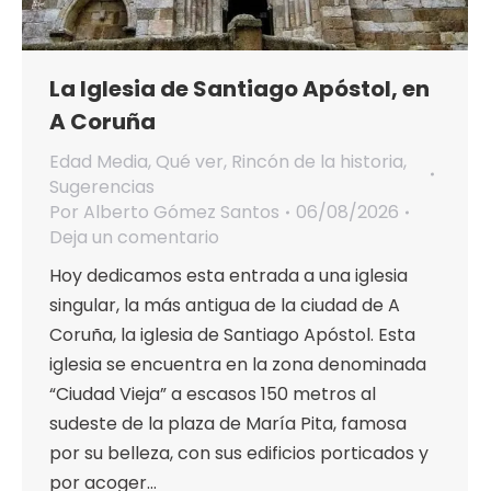
La Iglesia de Santiago Apóstol, en
A Coruña
Edad Media
,
Qué ver
,
Rincón de la historia
,
Sugerencias
Por
Alberto Gómez Santos
06/08/2026
Deja un comentario
Hoy dedicamos esta entrada a una iglesia
singular, la más antigua de la ciudad de A
Coruña, la iglesia de Santiago Apóstol. Esta
iglesia se encuentra en la zona denominada
“Ciudad Vieja” a escasos 150 metros al
sudeste de la plaza de María Pita, famosa
por su belleza, con sus edificios porticados y
por acoger…