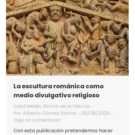
La escultura románica como
medio divulgativo religioso
Edad Media
,
Rincón de la historia
Por
Alberto Gómez Santos
06/08/2026
Deja un comentario
Con esta publicación pretendemos hacer