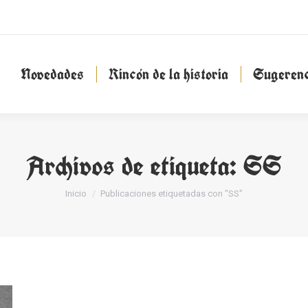
Novedades
Rincón de la historia
Sugeren
Novedades
Rincón de la historia
Sugerenc
Archivos de etiqueta:
SS
Estás aquí:
Inicio
Publicaciones etiquetadas con "SS"