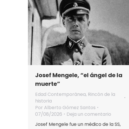
Josef Mengele, “el ángel de la
muerte”
Edad Contemporánea
,
Rincón de la
historia
Por
Alberto Gómez Santos
07/08/2026
Deja un comentario
Josef Mengele fue un médico de la SS,