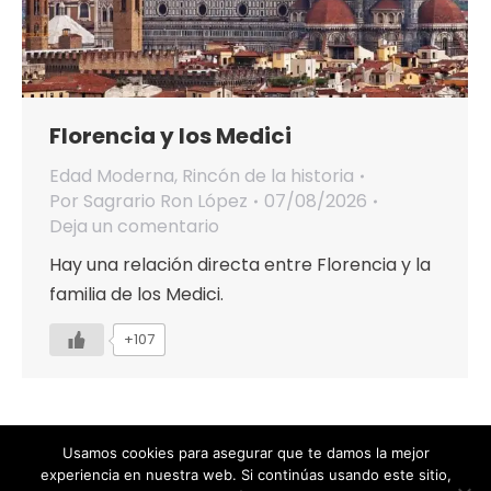
Florencia y los Medici
Edad Moderna
,
Rincón de la historia
Por
Sagrario Ron López
07/08/2026
Deja un comentario
Hay una relación directa entre Florencia y la
familia de los Medici.
+107
Usamos cookies para asegurar que te damos la mejor
experiencia en nuestra web. Si continúas usando este sitio,
Designed by Animation Graphics