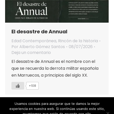
El desastre de Annual
Edad Contemporánea
,
Rincón de la historia
Por
Alberto Gómez Santos
08/07/2026
Deja un comentario
El desastre de Annual es el nombre con el
que se recuerda la derrota militar española
en Marruecos, a principios del siglo XX.
+108
Usamos cookies para asegurar que te damos la mejor
experiencia en nuestra web. Si continúas usando este sitio,
asumiremos que estás de acuerdo con ello.