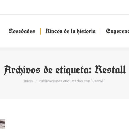
Novedades
Rincón de la historia
Sugeren
Novedades
Rincón de la historia
Sugerenc
Archivos de etiqueta:
Restall
Estás aquí:
Inicio
Publicaciones etiquetadas con "Restall"