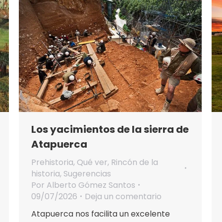
Los yacimientos de la sierra de
Atapuerca
Prehistoria
,
Qué ver
,
Rincón de la
historia
,
Sugerencias
Por
Alberto Gómez Santos
09/07/2026
Deja un comentario
Atapuerca nos facilita un excelente