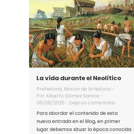
La vida durante el Neolítico
Prehistoria
,
Rincón de la historia
Por
Alberto Gómez Santos
06/08/2026
Deja un comentario
Para abordar el contenido de esta
nueva entrada en el Blog, en primer
lugar debemos situar la época conocida