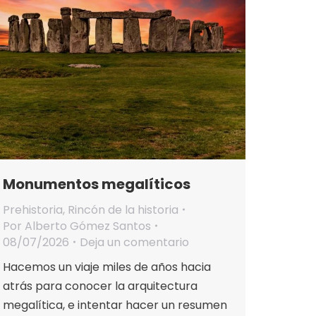
Monumentos megalíticos
Prehistoria
,
Rincón de la historia
Por
Alberto Gómez Santos
08/07/2026
Deja un comentario
Hacemos un viaje miles de años hacia
atrás para conocer la arquitectura
megalítica, e intentar hacer un resumen