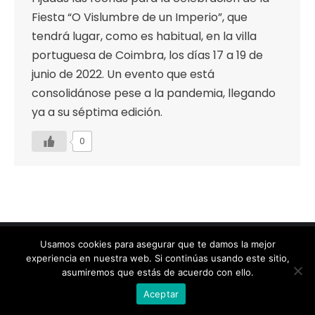
Fiesta “O Vislumbre de un Imperio”, que
tendrá lugar, como es habitual, en la villa
portuguesa de Coimbra, los días 17 a 19 de
junio de 2022. Un evento que está
consolidánose pese a la pandemia, llegando
ya a su séptima edición.
0
Designed by Animation Graphics
Usamos cookies para asegurar que te damos la mejor
POLÍTICA DE PRIVACIDAD |
COOKIES |
AVISO LEGAL |
experiencia en nuestra web. Si continúas usando este sitio,
© Recreación de la Historia.
asumiremos que estás de acuerdo con ello.
Aceptar