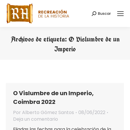
Buscar
Buscar:
Archivos de etiqueta:
O Vislumbre de un
Imperio
Estás aquí:
O Vislumbre de un Imperio,
Coimbra 2022
Por
Alberto Gómez Santos
08/06/2022
Deja un comentario
Fijadas las fechas para la celebración de la