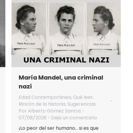
María Mandel, una criminal
nazi
Edad Contemporánea
,
Qué leer
,
Rincón de la historia
,
Sugerencias
Por
Alberto Gómez Santos
07/08/2026
Deja un comentario
¡Lo peor del ser humano… si es que