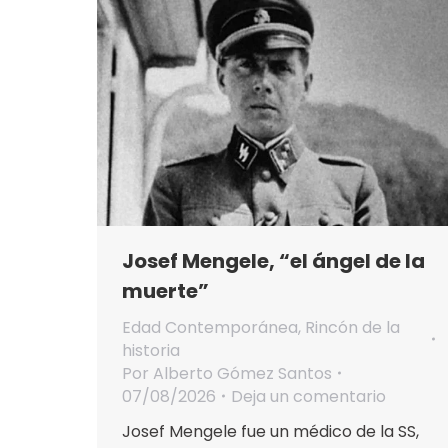
Josef Mengele, “el ángel de la
muerte”
Edad Contemporánea
,
Rincón de la
historia
Por
Alberto Gómez Santos
07/08/2026
Deja un comentario
Josef Mengele fue un médico de la SS,