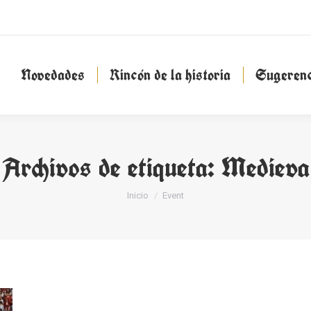
Novedades
Rincón de la historia
Sugeren
Novedades
Rincón de la historia
Sugerenc
Archivos de etiqueta:
Medieva
Estás aquí:
Inicio
Event