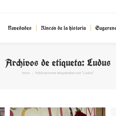
Novedades
Rincón de la historia
Sugeren
Novedades
Rincón de la historia
Sugerenc
Archivos de etiqueta:
Ludus
Estás aquí:
Inicio
Publicaciones etiquetadas con "Ludus"