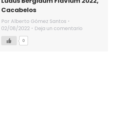
Ludus Bergidum Flavium 2022,
Cacabelos
Por
Alberto Gómez Santos
02/08/2022
Deja un comentario
0