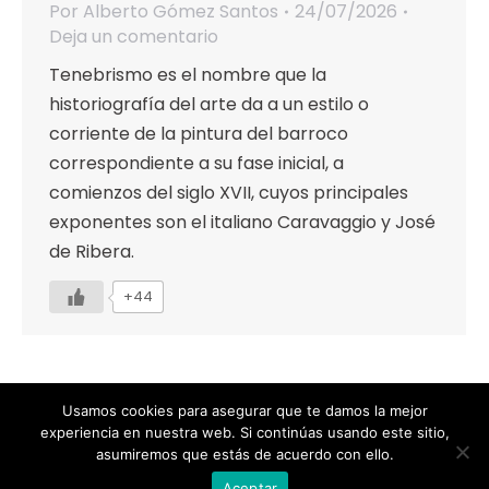
Por
Alberto Gómez Santos
24/07/2026
Deja un comentario
Tenebrismo es el nombre que la
historiografía del arte da a un estilo o
corriente de la pintura del barroco
correspondiente a su fase inicial, a
comienzos del siglo XVII, cuyos principales
exponentes son el italiano Caravaggio y José
de Ribera.
+44
Usamos cookies para asegurar que te damos la mejor
experiencia en nuestra web. Si continúas usando este sitio,
Designed by Animation Graphics
asumiremos que estás de acuerdo con ello.
POLÍTICA DE PRIVACIDAD |
COOKIES |
AVISO LEGAL |
Aceptar