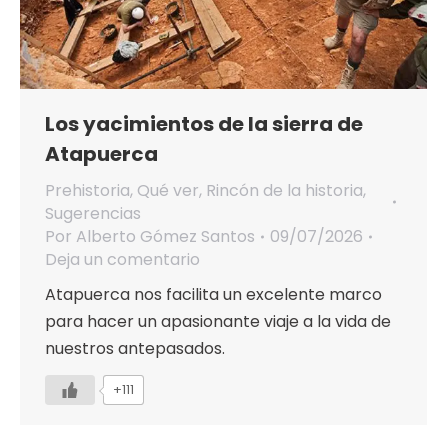
Los yacimientos de la sierra de
Atapuerca
Prehistoria
,
Qué ver
,
Rincón de la historia
,
Sugerencias
Por
Alberto Gómez Santos
09/07/2026
Deja un comentario
Atapuerca nos facilita un excelente marco
para hacer un apasionante viaje a la vida de
nuestros antepasados.
+111