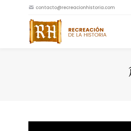
contacto@recreacionhistoria.com