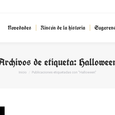
Novedades
Rincón de la historia
Sugeren
Novedades
Rincón de la historia
Sugerenc
Archivos de etiqueta:
Hallowee
Estás aquí:
Inicio
Publicaciones etiquetadas con "Halloween"